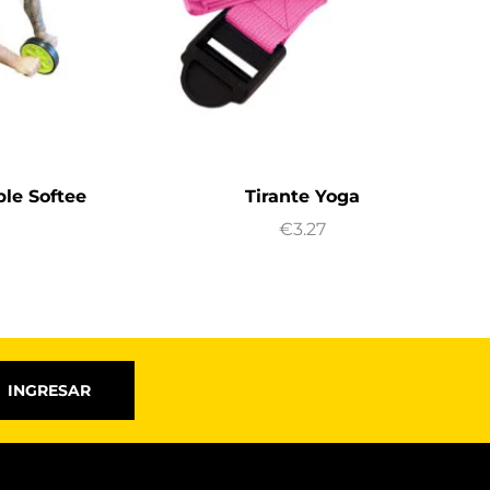
le Softee
Tirante Yoga
€
3.27
INGRESAR