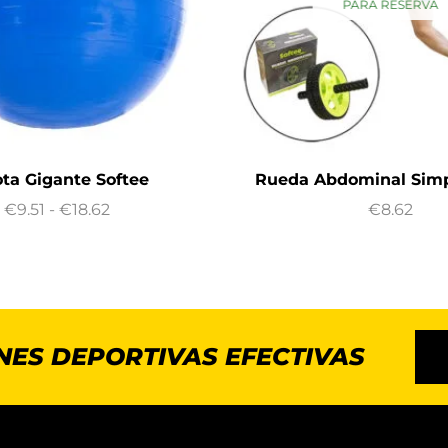
PARA RESERVA
ota Gigante Softee
Rueda Abdominal Simp
€
9.51
-
€
18.62
€
8.62
NES DEPORTIVAS EFECTIVAS