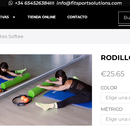
+34 654526384
info@fitsportsolutions.com
TIVAS
TIENDA ONLINE
CONTACTO
ates Softee
RODILL
€
25.65
COLOR
MÉTRICO