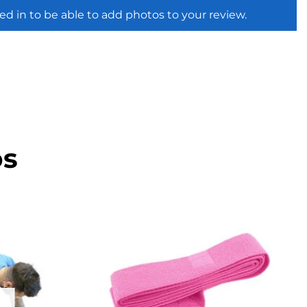
ed in to be able to add photos to your review.
os