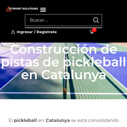
0
Ingresar / Registrate
Construcción de
pistas de pickleball
en Catalunya
El
pickleball
en
Catalunya
se está consolidando