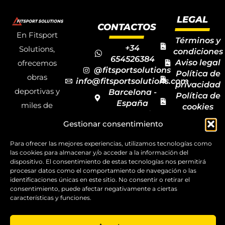
LEGAL
CONTACTOS
En Fitsport
Términos y
+34
Solutions,
condiciones
654526384
Aviso legal
ofrecemos
@fitsportsolutions
Política de
obras
info@fitsportsolutions.com
privacidad
deportivas y
Barcelona -
Política de
España
miles de
cookies
Formulario
Accesibilida
productos y
Gestionar consentimiento
de contacto
Mapa del
materiales
sitio
Para ofrecer las mejores experiencias, utilizamos tecnologías como
deportivos
las cookies para almacenar y/o acceder a la información del
para todas las
dispositivo. El consentimiento de estas tecnologías nos permitirá
procesar datos como el comportamiento de navegación o las
disciplinas,
identificaciones únicas en este sitio. No consentir o retirar el
garantizando
consentimiento, puede afectar negativamente a ciertas
características y funciones.
la calidad y el
servicio.