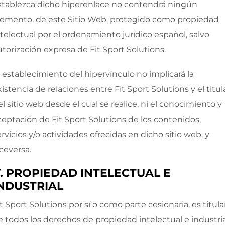
stablezca dicho hiperenlace no contendrá ningún
lemento, de este Sitio Web, protegido como propiedad
ntelectual por el ordenamiento jurídico español, salvo
utorización expresa de
Fit Sport Solutions
.
l establecimiento del hipervínculo no implicará la
xistencia de relaciones entre
Fit Sport Solutions
y el titul
el sitio web desde el cual se realice, ni el conocimiento y
ceptación de
Fit Sport Solutions
de los contenidos,
ervicios y/o actividades ofrecidas en dicho sitio web, y
iceversa.
. PROPIEDAD INTELECTUAL E
NDUSTRIAL
it Sport Solutions
por sí o como parte cesionaria, es titula
e todos los derechos de propiedad intelectual e industri