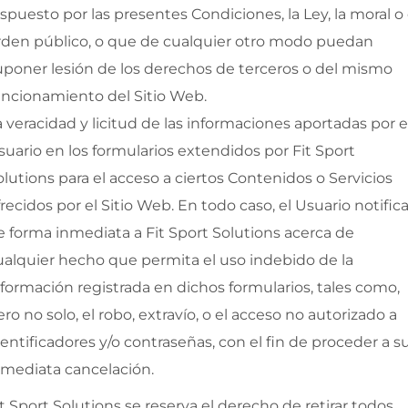
ispuesto por las presentes Condiciones, la Ley, la moral o 
rden público, o que de cualquier otro modo puedan
uponer lesión de los derechos de terceros o del mismo
uncionamiento del Sitio Web.
a veracidad y licitud de las informaciones aportadas por e
suario en los formularios extendidos por
Fit Sport
olutions
para el acceso a ciertos Contenidos o Servicios
frecidos por el Sitio Web. En todo caso, el Usuario notifica
e forma inmediata a
Fit Sport Solutions
acerca de
ualquier hecho que permita el uso indebido de la
nformación registrada en dichos formularios, tales como,
ero no solo, el robo, extravío, o el acceso no autorizado a
dentificadores y/o contraseñas, con el fin de proceder a s
nmediata cancelación.
it Sport Solutions
se reserva el derecho de retirar todos