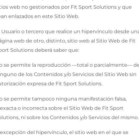
itios web no gestionados por
Fit Sport Solutions
y que
ean enlazados en este Sitio Web.
l Usuario o tercero que realice un hipervínculo desde un
ágina web de otro, distinto, sitio web al Sitio Web de
Fit
port Solutions
deberá saber que:
o se permite la reproducción —total o parcialmente— d
inguno de los Contenidos y/o Servicios del Sitio Web sin
utorización expresa de
Fit Sport Solutions
.
o se permite tampoco ninguna manifestación falsa,
nexacta o incorrecta sobre el Sitio Web de
Fit Sport
olutions
, ni sobre los Contenidos y/o Servicios del mismo.
 excepción del hipervínculo, el sitio web en el que se