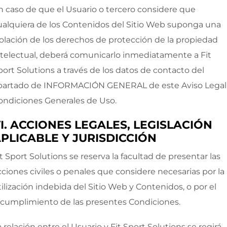
n caso de que el Usuario o tercero considere que
ualquiera de los Contenidos del Sitio Web suponga una
iolación de los derechos de protección de la propiedad
ntelectual, deberá comunicarlo inmediatamente a
Fit
port Solutions
a través de los datos de contacto del
partado de INFORMACIÓN GENERAL de este Aviso Legal
ondiciones Generales de Uso.
I. ACCIONES LEGALES, LEGISLACIÓN
PLICABLE Y JURISDICCIÓN
it Sport Solutions
se reserva la facultad de presentar las
cciones civiles o penales que considere necesarias por la
tilización indebida del Sitio Web y Contenidos, o por el
ncumplimiento de las presentes Condiciones.
a relación entre el Usuario y
Fit Sport Solutions
se regirá