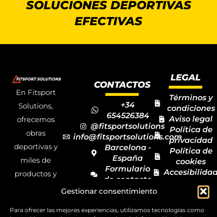
SOLUCIONES DEPORTIVAS
EFECTIVAS
LEGAL
CONTACTOS
En Fitsport
Términos y
+34
Solutions,
condiciones
654526384
Aviso legal
ofrecemos
@fitsportsolutions
Política de
obras
info@fitsportsolutions.com
privacidad
deportivas y
Barcelona -
Política de
España
miles de
cookies
Formulario
Accesibilida
productos y
de contacto
Mapa del
materiales
Gestionar consentimiento
sitio
deportivos
Para ofrecer las mejores experiencias, utilizamos tecnologías como
para todas las