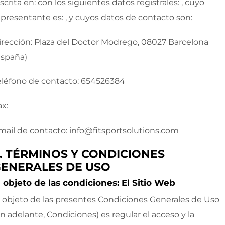
scrita en:
con los siguientes datos registrales:
, cuyo
epresentante es:
, y cuyos datos de contacto son:
irección:
Plaza del Doctor Modrego, 08027 Barcelona
España)
eléfono de contacto:
654526384
ax:
mail de contacto:
info@fitsportsolutions.com
I. TÉRMINOS Y CONDICIONES
ENERALES DE USO
l objeto de las condiciones: El Sitio Web
l objeto de las presentes Condiciones Generales de Uso
en adelante, Condiciones) es regular el acceso y la