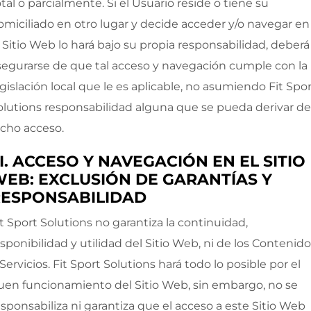
otal o parcialmente. Si el Usuario reside o tiene su
omiciliado en otro lugar y decide acceder y/o navegar en
l Sitio Web lo hará bajo su propia responsabilidad, deberá
segurarse de que tal acceso y navegación cumple con la
egislación local que le es aplicable, no asumiendo
Fit Spo
olutions
responsabilidad alguna que se pueda derivar de
icho acceso.
II. ACCESO Y NAVEGACIÓN EN EL SITIO
EB: EXCLUSIÓN DE GARANTÍAS Y
RESPONSABILIDAD
it Sport Solutions
no garantiza la continuidad,
isponibilidad y utilidad del Sitio Web, ni de los Contenid
 Servicios.
Fit Sport Solutions
hará todo lo posible por el
uen funcionamiento del Sitio Web, sin embargo, no se
esponsabiliza ni garantiza que el acceso a este Sitio Web