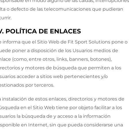
esponsable en modo alguno de las caídas, interrupciones
alta o defecto de las telecomunicaciones que pudieran
urrir.
V. POLÍTICA DE ENLACES
e informa que el Sitio Web de
Fit Sport Solutions
pone o
uede poner a disposición de los Usuarios medios de
nlace (como, entre otros, links, banners, botones),
irectorios y motores de búsqueda que permiten a los
suarios acceder a sitios web pertenecientes y/o
estionados por terceros.
a instalación de estos enlaces, directorios y motores de
úsqueda en el Sitio Web tiene por objeto facilitar a los
suarios la búsqueda de y acceso a la información
isponible en Internet, sin que pueda considerarse una