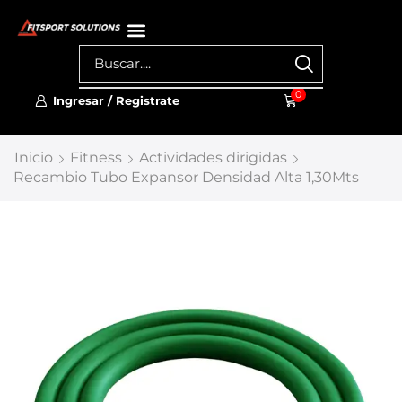
0
Ingresar / Registrate
Inicio
Fitness
Actividades dirigidas
Recambio Tubo Expansor Densidad Alta 1,30Mts