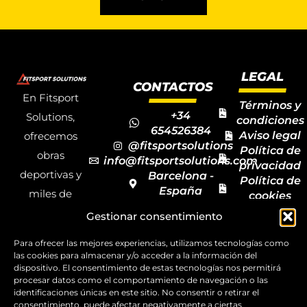
LEGAL
CONTACTOS
En Fitsport
Términos y
+34
Solutions,
condiciones
654526384
Aviso legal
ofrecemos
@fitsportsolutions
Política de
obras
info@fitsportsolutions.com
privacidad
deportivas y
Barcelona -
Política de
España
miles de
cookies
Formulario
Accesibilida
productos y
Gestionar consentimiento
de contacto
Mapa del
materiales
sitio
Para ofrecer las mejores experiencias, utilizamos tecnologías como
deportivos
las cookies para almacenar y/o acceder a la información del
dispositivo. El consentimiento de estas tecnologías nos permitirá
para todas las
procesar datos como el comportamiento de navegación o las
disciplinas,
identificaciones únicas en este sitio. No consentir o retirar el
consentimiento, puede afectar negativamente a ciertas