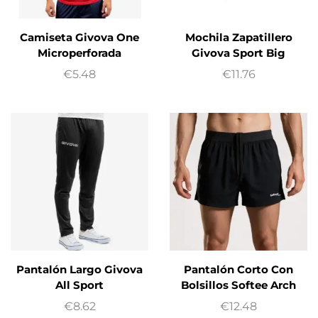
Camiseta Givova One
Mochila Zapatillero
Microperforada
Givova Sport Big
€
5.48
€
11.76
Pantalón Largo Givova
Pantalón Corto Con
All Sport
Bolsillos Softee Arch
€
8.62
€
12.48