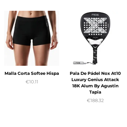
Malla Corta Softee Hispa
Pala De Pádel Nox At10
Luxury Genius Attack
€
10.11
18K Alum By Agustin
Tapia
€
188.32