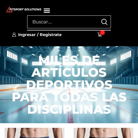
0
Ingresar / Registrate
MILES DE
ARTÍCULOS
DEPORTIVOS
PARA TODAS LAS
DISCIPLINAS