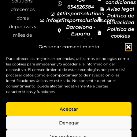
+34
Solutions,
condiciones
654526384
Aviso legal
ofrecemos
@fitsportsolutions
Política de
obras
info@fitsportsolutions.com
privacidad
deportivas y
Barcelona -
Política de
España
miles de
cookies
Formulario
Accesibilida
productos y
Gestionar consentimiento
de contacto
Mapa del
materiales
sitio
Para ofrecer las mejores experiencias, utilizamos tecnologías como
deportivos
las cookies para almacenar y/o acceder a la información del
para todas las
dispositivo. El consentimiento de estas tecnologías nos permitirá
procesar datos como el comportamiento de navegación o las
disciplinas,
identificaciones únicas en este sitio. No consentir o retirar el
garantizando
consentimiento, puede afectar negativamente a ciertas
características y funciones.
la calidad y el
servicio.
Aceptar
Copyright ©
2025
Denegar
FitSport
Solutions
Ver preferencias