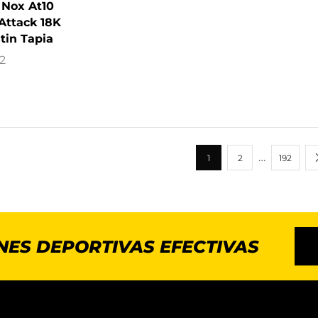
 Nox At10
Attack 18K
tin Tapia
2
…
1
2
192
NES DEPORTIVAS EFECTIVAS