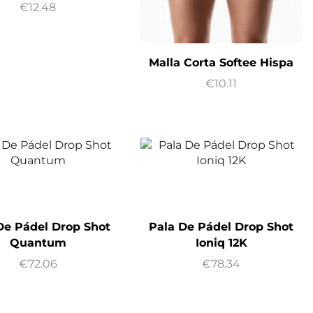
€
12.48
Malla Corta Softee Hispa
€
10.11
De Pádel Drop Shot
Pala De Pádel Drop Shot
Quantum
Ioniq 12K
€
72.06
€
78.34