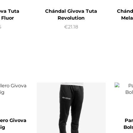
ova Tuta
Chándal Givova Tuta
Chánd
 Fluor
Revolution
Mela
5
€
21.18
lero Givova
Pan
ig
Bol