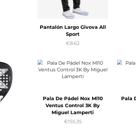
6
Pantalón Largo Givova All
Sport
€
8.62
Pala De Pádel Nox Ml10
Pala 
Ventus Control 3K By
Miguel Lamperti
€
155.35