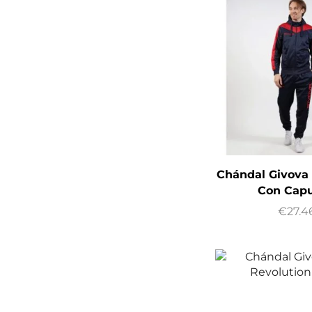
Chándal Givova
Con Cap
€
27.4