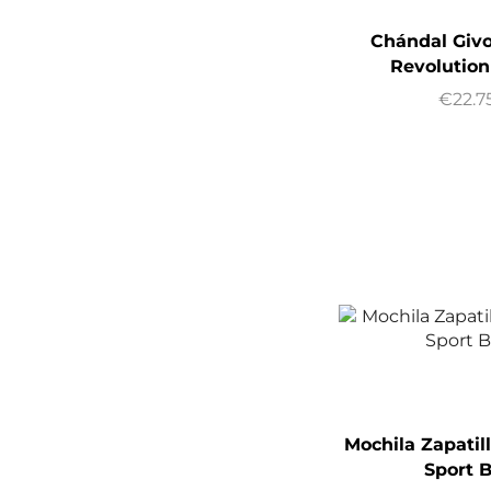
Chándal Giv
Revolution
€
22.7
Mochila Zapatil
Sport B