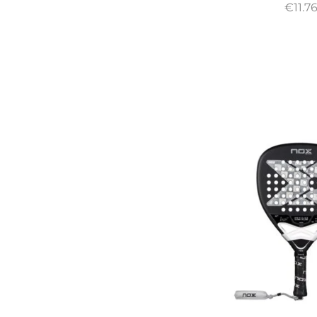
€
11.7