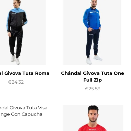
l Givova Tuta Roma
Chándal Givova Tuta One
Full Zip
€
24.32
€
25.89