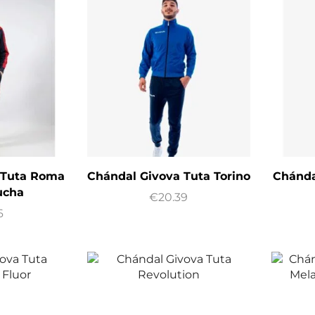
 Tuta Roma
Chándal Givova Tuta Torino
Chánda
ucha
€
20.39
6