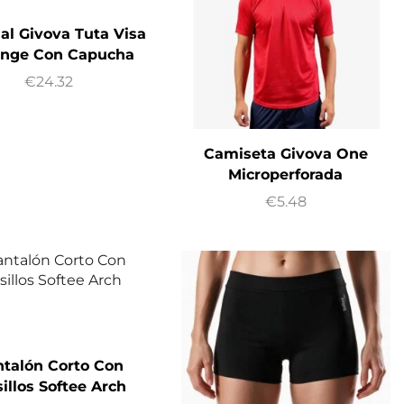
al Givova Tuta Visa
nge Con Capucha
€
24.32
Camiseta Givova One
Microperforada
€
5.48
talón Corto Con
sillos Softee Arch