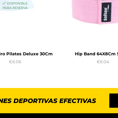
DISPONIBLE
PARA RESERVA
dro Pilates Deluxe 30Cm
Hip Band 64X8Cm 
€
6.06
€
6.04
NES DEPORTIVAS EFECTIVAS