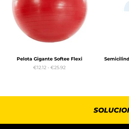
Pelota Gigante Softee Flexi
Semicilin
€
12.12
-
€
25.92
SOLUCIO