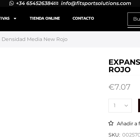
+34 654526384
info@fitsportsolutions.com
TIVAS
TIENDA ONLINE
CONTACTO
s Densidad Media New Rojo
EXPANS
ROJO
€
7.07
Añadir a 
SKU:
00257