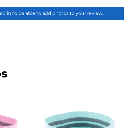
ed in to be able to add photos to your review.
os