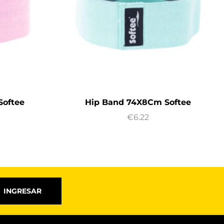
Softee
Hip Band 74X8Cm Softee
€
6.22
INGRESAR