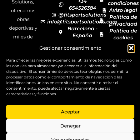
+34
Solutions,
condiciones
654526384
Aviso legal
ofrecemos
@fitsportsolutions
Política de
obras
info@fitsportsolutions.com
privacidad
deportivas y
Barcelona -
Política de
España
miles de
cookies
Formulario
Accesibilida
productos y
Gestionar consentimiento
de contacto
Mapa del
materiales
sitio
Para ofrecer las mejores experiencias, utilizamos tecnologías como
deportivos
las cookies para almacenar y/o acceder a la información del
para todas las
dispositivo. El consentimiento de estas tecnologías nos permitirá
procesar datos como el comportamiento de navegación o las
disciplinas,
identificaciones únicas en este sitio. No consentir o retirar el
consentimiento, puede afectar negativamente a ciertas
garantizando
características y funciones.
la calidad y el
servicio.
Aceptar
Copyright ©
2025
Denegar
FitSport
Solutions
Ver preferencias