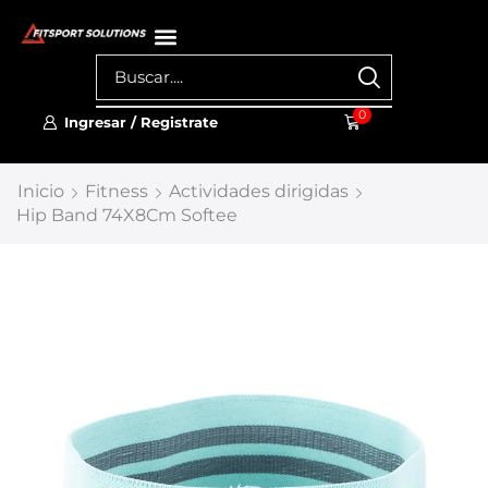
0
Ingresar / Registrate
Inicio
Fitness
Actividades dirigidas
Hip Band 74X8Cm Softee