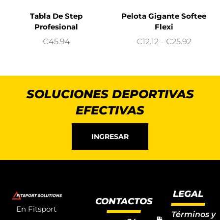
Tabla De Step
Pelota Gigante Softee
Profesional
Flexi
€
45.94
€
12.12
-
€
25.92
SOLUCIONES DEPORTIVAS
EFECTIVAS
INGRESAR
LEGAL
CONTACTOS
En Fitsport
Términos y