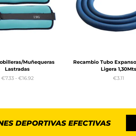
obilleras/Muñequeras
Recambio Tubo Expanso
Lastradas
Ligera 1,30Mt
€
7.33
-
€
16.92
€
3.11
NES DEPORTIVAS EFECTIVAS