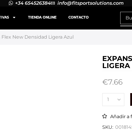
+34 654526384
info@fitsportsolutions.com
TIVAS
TIENDA ONLINE
CONTACTO
 Flex New Densidad Ligera Azul
EXPANS
LIGERA
€
7.66
Añadir a 
SKU:
001814