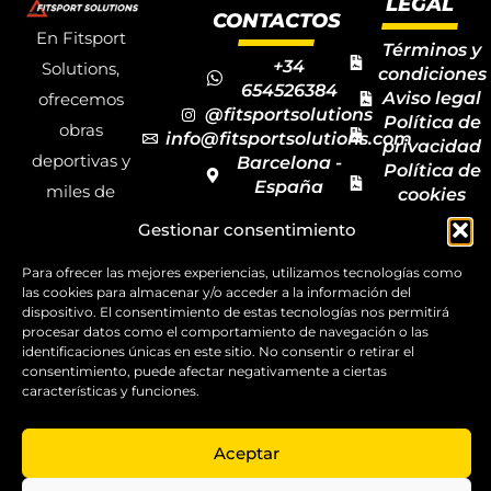
LEGAL
CONTACTOS
En Fitsport
Términos y
+34
Solutions,
condiciones
654526384
Aviso legal
ofrecemos
@fitsportsolutions
Política de
obras
info@fitsportsolutions.com
privacidad
deportivas y
Barcelona -
Política de
España
miles de
cookies
Formulario
Accesibilida
productos y
Gestionar consentimiento
de contacto
Mapa del
materiales
sitio
Para ofrecer las mejores experiencias, utilizamos tecnologías como
deportivos
las cookies para almacenar y/o acceder a la información del
para todas las
dispositivo. El consentimiento de estas tecnologías nos permitirá
procesar datos como el comportamiento de navegación o las
disciplinas,
identificaciones únicas en este sitio. No consentir o retirar el
consentimiento, puede afectar negativamente a ciertas
garantizando
características y funciones.
la calidad y el
servicio.
Aceptar
Copyright ©