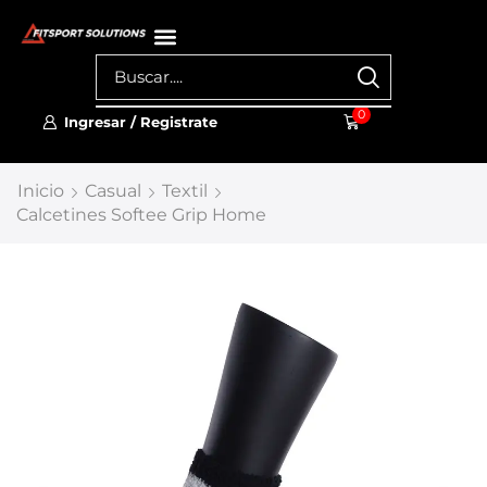
0
Ingresar / Registrate
Inicio
Casual
Textil
Calcetines Softee Grip Home