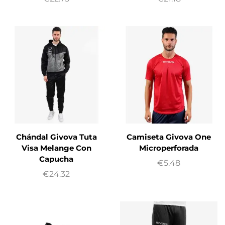
Chándal Givova Tuta
Camiseta Givova One
Visa Melange Con
Microperforada
Capucha
€
5.48
€
24.32