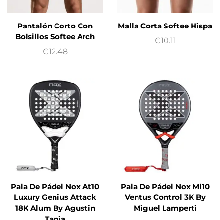
Pantalón Corto Con
Malla Corta Softee Hispa
Bolsillos Softee Arch
€
10.11
€
12.48
Pala De Pádel Nox At10
Pala De Pádel Nox Ml10
Luxury Genius Attack
Ventus Control 3K By
18K Alum By Agustin
Miguel Lamperti
Tapia