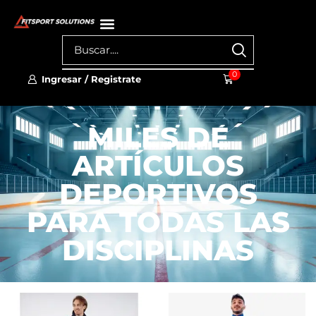
0
Ingresar / Registrate
MILES DE
ARTÍCULOS
DEPORTIVOS
PARA TODAS LAS
DISCIPLINAS