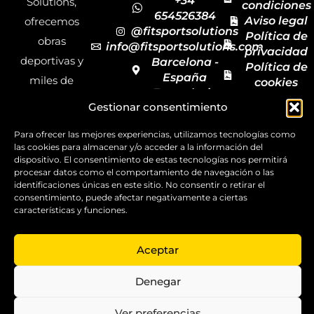
+34
Solutions,
condiciones
654526384
Aviso legal
ofrecemos
@fitsportsolutions
Política de
obras
info@fitsportsolutions.com
privacidad
deportivas y
Barcelona -
Política de
España
miles de
cookies
Formulario
Accesibilida
productos y
Gestionar consentimiento
de contacto
Mapa del
materiales
sitio
Para ofrecer las mejores experiencias, utilizamos tecnologías como
deportivos
las cookies para almacenar y/o acceder a la información del
para todas las
dispositivo. El consentimiento de estas tecnologías nos permitirá
procesar datos como el comportamiento de navegación o las
disciplinas,
identificaciones únicas en este sitio. No consentir o retirar el
garantizando
consentimiento, puede afectar negativamente a ciertas
características y funciones.
la calidad y el
servicio.
Aceptar
Copyright ©
2025
Denegar
FitSport
Solutions
Ver preferencias