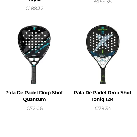
€
155.35
€
188.32
Pala De Pádel Drop Shot
Pala De Pádel Drop Shot
Quantum
Ioniq 12K
€
72.06
€
78.34