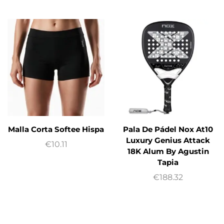
Malla Corta Softee Hispa
Pala De Pádel Nox At10
Luxury Genius Attack
€
10.11
18K Alum By Agustin
Tapia
€
188.32