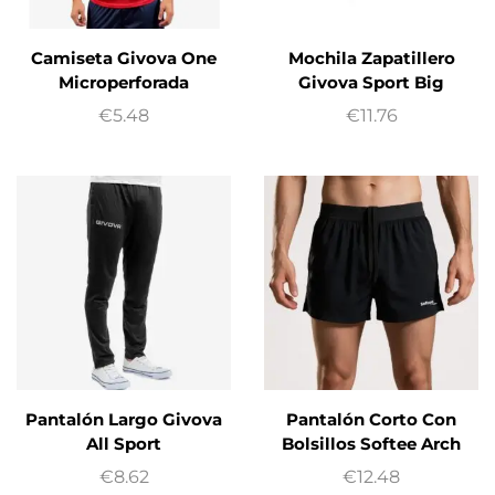
Camiseta Givova One
Mochila Zapatillero
Microperforada
Givova Sport Big
€
5.48
€
11.76
Pantalón Largo Givova
Pantalón Corto Con
All Sport
Bolsillos Softee Arch
€
8.62
€
12.48