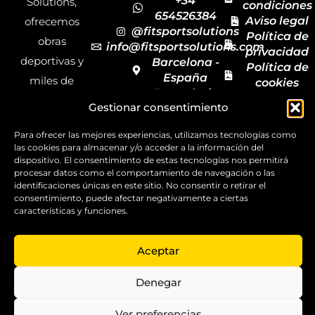
+34
Solutions,
condiciones
654526384
Aviso legal
ofrecemos
@fitsportsolutions
Política de
obras
info@fitsportsolutions.com
privacidad
deportivas y
Barcelona -
Política de
España
miles de
cookies
Formulario
Accesibilida
productos y
Gestionar consentimiento
de contacto
Mapa del
materiales
sitio
Para ofrecer las mejores experiencias, utilizamos tecnologías como
deportivos
las cookies para almacenar y/o acceder a la información del
para todas las
dispositivo. El consentimiento de estas tecnologías nos permitirá
procesar datos como el comportamiento de navegación o las
disciplinas,
identificaciones únicas en este sitio. No consentir o retirar el
garantizando
consentimiento, puede afectar negativamente a ciertas
características y funciones.
la calidad y el
servicio.
Aceptar
Copyright ©
2025
Denegar
FitSport
Solutions
Ver preferencias