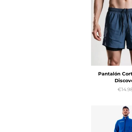
Pantalón Cort
Discov
€
14.9