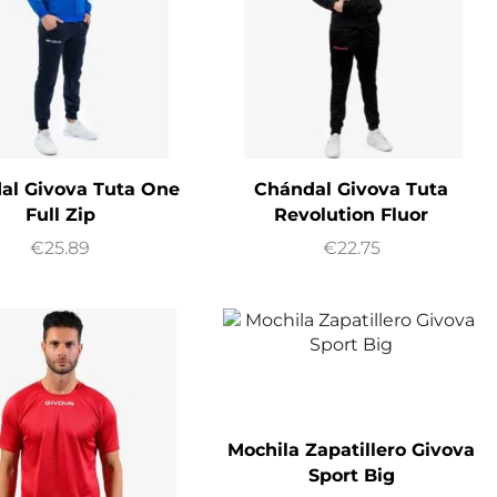
al Givova Tuta One
Chándal Givova Tuta
Full Zip
Revolution Fluor
€
25.89
€
22.75
Mochila Zapatillero Givova
Sport Big