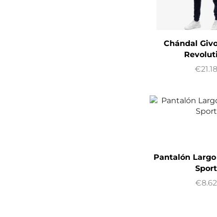
Chándal Giv
Revolut
€
21.1
Pantalón Largo 
Spor
€
8.6