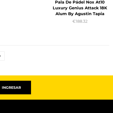
Pala De Pádel Nox At10
Luxury Genius Attack 18K
Alum By Agustin Tapia
€
188.32
INGRESAR