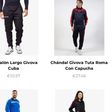
alón Largo Givova
Chándal Givova Tuta Roma
Cuba
Con Capucha
€
10.97
€
27.46