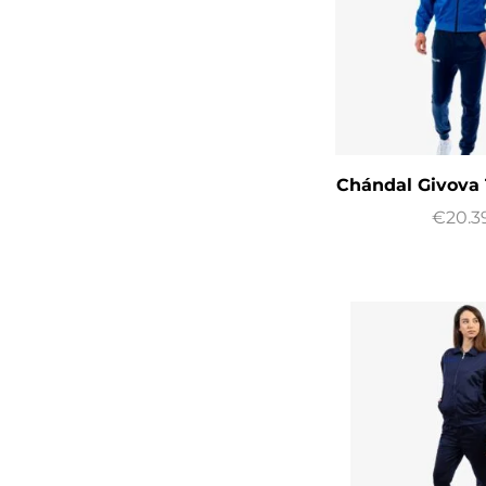
Chándal Givova 
€
20.3