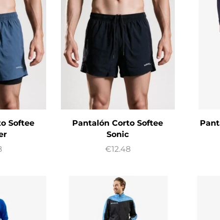
o Softee
Pantalón Corto Softee
Pant
er
Sonic
8
€
12.48