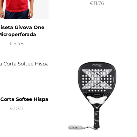
€
11.76
iseta Givova One
icroperforada
€
5.48
 Corta Softee Hispa
€
10.11