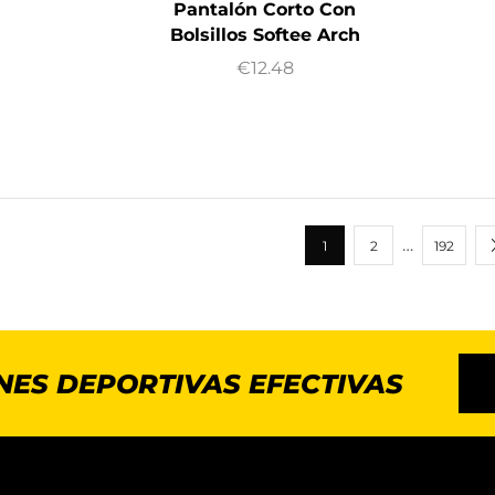
Pantalón Corto Con
Bolsillos Softee Arch
€
12.48
…
1
2
192
NES DEPORTIVAS EFECTIVAS