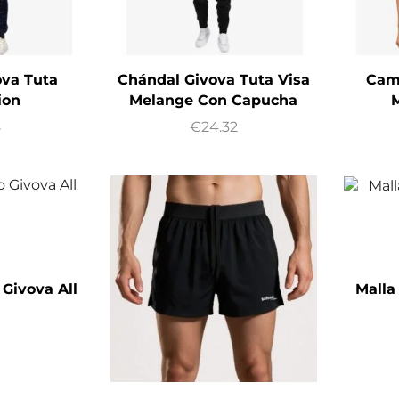
ova Tuta
Chándal Givova Tuta Visa
Cam
ion
Melange Con Capucha
M
8
€
24.32
Givova All
Malla
t
2