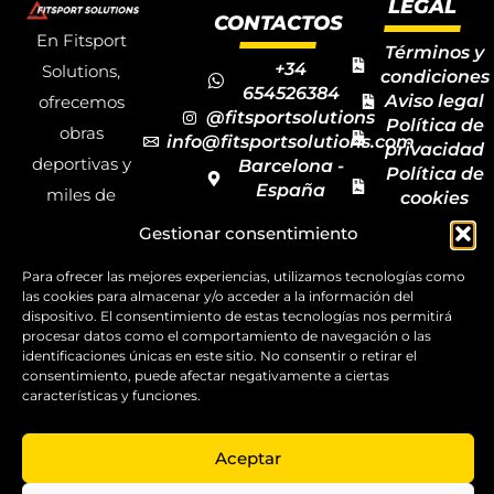
LEGAL
CONTACTOS
En Fitsport
Términos y
+34
Solutions,
condiciones
654526384
Aviso legal
ofrecemos
@fitsportsolutions
Política de
obras
info@fitsportsolutions.com
privacidad
deportivas y
Barcelona -
Política de
España
miles de
cookies
Formulario
Accesibilida
productos y
Gestionar consentimiento
de contacto
Mapa del
materiales
sitio
Para ofrecer las mejores experiencias, utilizamos tecnologías como
deportivos
las cookies para almacenar y/o acceder a la información del
para todas las
dispositivo. El consentimiento de estas tecnologías nos permitirá
procesar datos como el comportamiento de navegación o las
disciplinas,
identificaciones únicas en este sitio. No consentir o retirar el
consentimiento, puede afectar negativamente a ciertas
garantizando
características y funciones.
la calidad y el
servicio.
Aceptar
Copyright ©