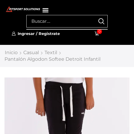
0
Ingresar / Registrate
Inicio
Casual
Textil
Pantalón Algodon Softee Detroit Infantil