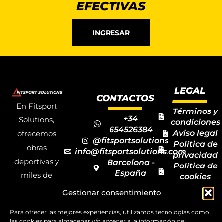
EFECTIVAS
INGRESAR
LEGAL
CONTACTOS
En Fitsport
Términos y
+34
Solutions,
condiciones
654526384
Aviso legal
ofrecemos
@fitsportsolutions
Política de
obras
info@fitsportsolutions.com
privacidad
deportivas y
Barcelona -
Política de
España
miles de
cookies
Formulario
Accesibilida
productos y
Gestionar consentimiento
de contacto
Mapa del
materiales
sitio
Para ofrecer las mejores experiencias, utilizamos tecnologías como
deportivos
las cookies para almacenar y/o acceder a la información del