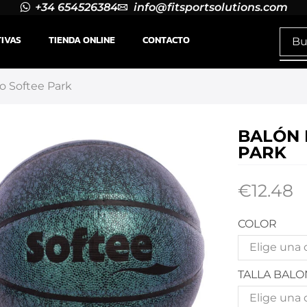
+34 654526384
info@fitsportsolutions.com
TIVAS
TIENDA ONLINE
CONTACTO
o Softee Park
BALÓN 
PARK
€
12.48
COLOR
TALLA BALO