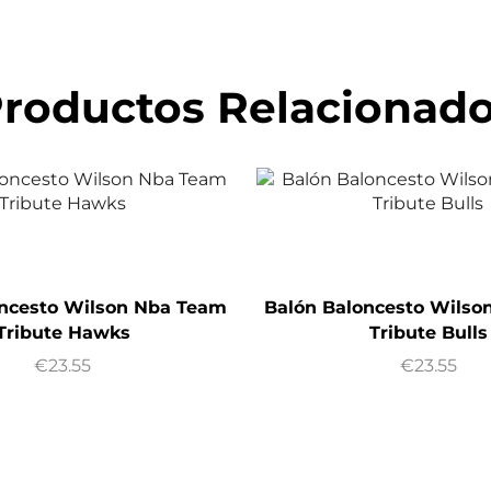
roductos Relacionad
oncesto Wilson Nba Team
Balón Baloncesto Wilso
Tribute Hawks
Tribute Bulls
€
23.55
€
23.55