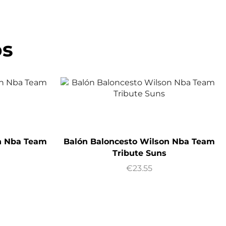
os
n Nba Team
Balón Baloncesto Wilson Nba Team
Tribute Suns
€
23.55