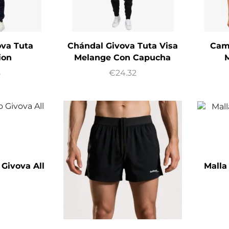
ova Tuta
Chándal Givova Tuta Visa
Cam
ion
Melange Con Capucha
M
8
€
24.32
Givova All
Malla
t
2