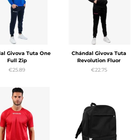
al Givova Tuta One
Chándal Givova Tuta
Full Zip
Revolution Fluor
€
25.89
€
22.75