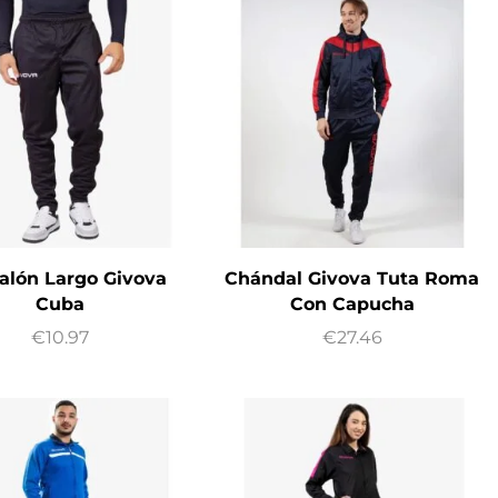
alón Largo Givova
Chándal Givova Tuta Roma
Cuba
Con Capucha
€
10.97
€
27.46