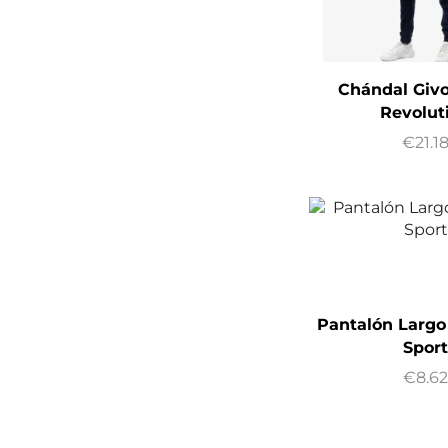
Chándal Giv
Revolut
€
21.1
Pantalón Largo 
Spor
€
8.6