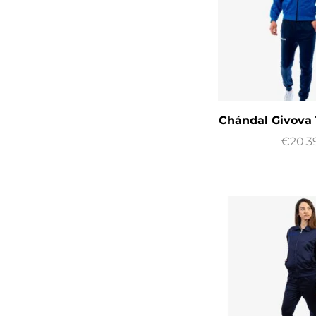
Chándal Givova 
€
20.3