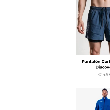
Pantalón Cort
Discov
€
14.9