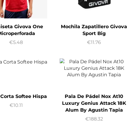
iseta Givova One
Mochila Zapatillero Givova
icroperforada
Sport Big
€
5.48
€
11.76
 Corta Softee Hispa
Pala De Pádel Nox At10
Luxury Genius Attack 18K
€
10.11
Alum By Agustin Tapia
€
188.32