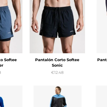
o Softee
Pantalón Corto Softee
Pant
er
Sonic
8
€
12.48