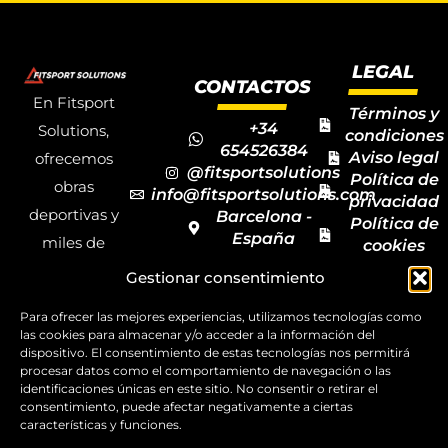
LEGAL
CONTACTOS
En Fitsport
Términos y
+34
Solutions,
condiciones
654526384
Aviso legal
ofrecemos
@fitsportsolutions
Política de
obras
info@fitsportsolutions.com
privacidad
deportivas y
Barcelona -
Política de
España
miles de
cookies
Formulario
Accesibilida
productos y
Gestionar consentimiento
de contacto
Mapa del
materiales
sitio
Para ofrecer las mejores experiencias, utilizamos tecnologías como
deportivos
las cookies para almacenar y/o acceder a la información del
para todas las
dispositivo. El consentimiento de estas tecnologías nos permitirá
procesar datos como el comportamiento de navegación o las
disciplinas,
identificaciones únicas en este sitio. No consentir o retirar el
consentimiento, puede afectar negativamente a ciertas
garantizando
características y funciones.
la calidad y el