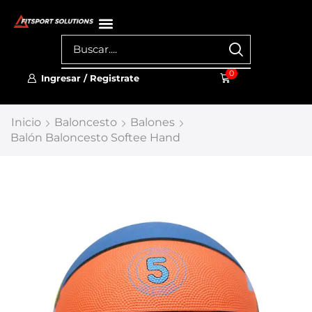
0
Ingresar / Registrate
Inicio
Baloncesto
Balones
Balón Baloncesto Softee Hand