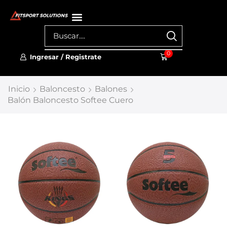
0
Ingresar / Registrate
Inicio
Baloncesto
Balones
Balón Baloncesto Softee Cuero