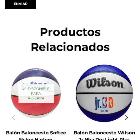
Productos
Relacionados
DISPONIBLE
PARA
RESERVA
Balón Baloncesto Softee
Balón Baloncesto Wilson
Nylon Harlem
Jr Nba Drv Light Plus