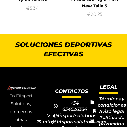
New Talla 5
€
5.34
€
20.25
SOLUCIONES DEPORTIVAS
EFECTIVAS
LEGAL
CONTACTOS
En Fitsport
Términos y
+34
Solutions,
condiciones
654526384
Aviso legal
ofrecemos
@fitsportsolutions
Política de
obras
info@fitsportsolutions.com
privacidad