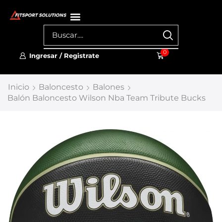
0
Ingresar / Registrate
Inicio
Baloncesto
Balones
Balón Baloncesto Wilson Nba Team Tribute Bucks