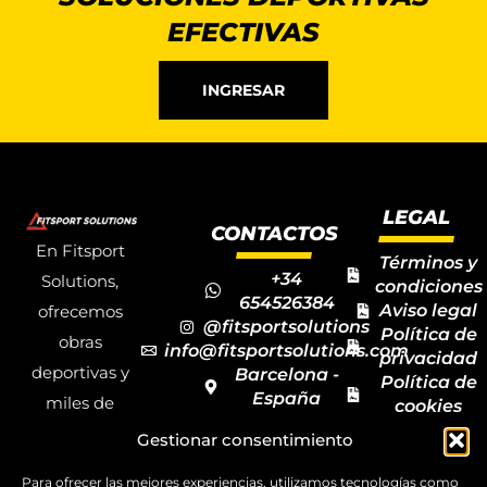
EFECTIVAS
INGRESAR
LEGAL
CONTACTOS
En Fitsport
Términos y
+34
Solutions,
condiciones
654526384
Aviso legal
ofrecemos
@fitsportsolutions
Política de
obras
info@fitsportsolutions.com
privacidad
deportivas y
Barcelona -
Política de
España
miles de
cookies
Formulario
Accesibilida
productos y
Gestionar consentimiento
de contacto
Mapa del
materiales
sitio
Para ofrecer las mejores experiencias, utilizamos tecnologías como