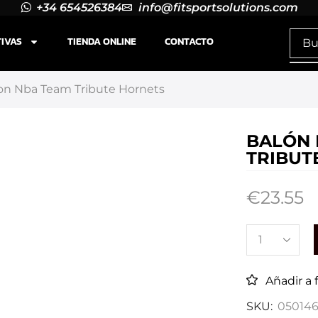
+34 654526384
info@fitsportsolutions.com
TIVAS
TIENDA ONLINE
CONTACTO
on Nba Team Tribute Hornets
BALÓN 
TRIBUT
€
23.55
Añadir a 
SKU:
050146