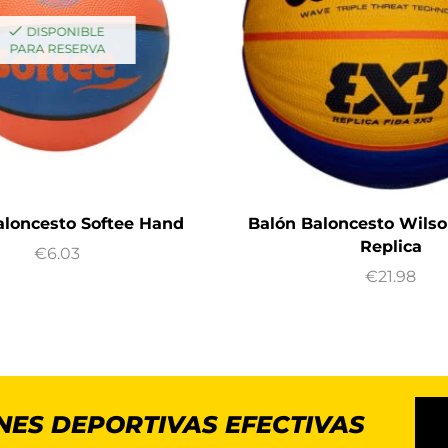
DISPONIBLE
PARA RESERVA
aloncesto Softee Hand
Balón Baloncesto Wilso
Replica
€
6.03
€
21.98
NES DEPORTIVAS EFECTIVAS