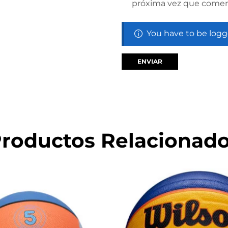
próxima vez que comen
You have to be logg
roductos Relacionad