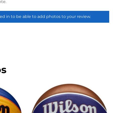
te.
ed in to be able to add photos to your review.
os