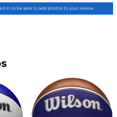
ed in to be able to add photos to your review.
os