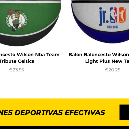
oncesto Wilson Nba Team
Balón Baloncesto Wilson
Tribute Celtics
Light Plus New Ta
€
23.55
€
20.25
NES DEPORTIVAS EFECTIVAS