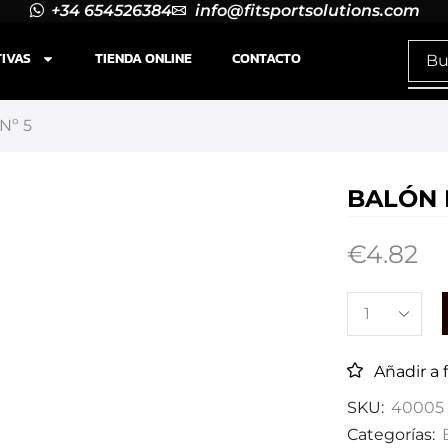
+34 654526384
info@fitsportsolutions.com
TIVAS
TIENDA ONLINE
CONTACTO
Nº 5
BALÓN 
€
4.82
Añadir a 
SKU:
40005
Categorías: