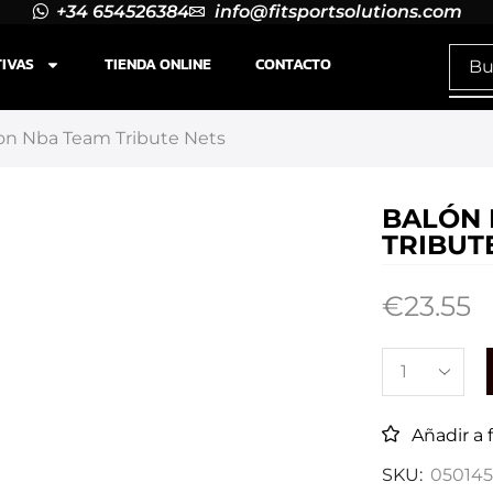
+34 654526384
info@fitsportsolutions.com
TIVAS
TIENDA ONLINE
CONTACTO
on Nba Team Tribute Nets
BALÓN 
TRIBUT
€
23.55
Añadir a 
SKU:
050145