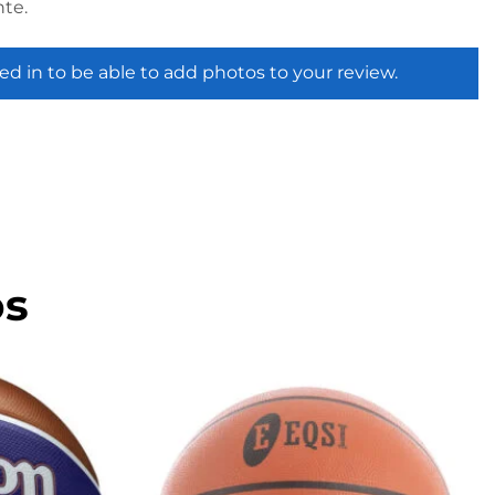
te.
ed in to be able to add photos to your review.
os