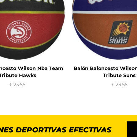
oncesto Wilson Nba Team
Balón Baloncesto Wilso
Tribute Hawks
Tribute Suns
€
23.55
€
23.55
NES DEPORTIVAS EFECTIVAS