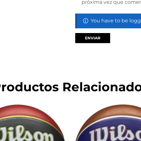
próxima vez que comen
You have to be logg
roductos Relacionad