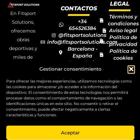
LEGAL
CONTACTOS
En Fitsport
Términos y
+34
Solutions,
condiciones
654526384
Aviso legal
ofrecemos
@fitsportsolutions
Política de
obras
info@fitsportsolutions.com
privacidad
deportivas y
Barcelona -
Política de
España
miles de
cookies
Formulario
Accesibilida
productos y
Gestionar consentimiento
de contacto
Mapa del
materiales
sitio
Para ofrecer las mejores experiencias, utilizamos tecnologías como
deportivos
las cookies para almacenar y/o acceder a la información del
para todas las
dispositivo. El consentimiento de estas tecnologías nos permitirá
procesar datos como el comportamiento de navegación o las
disciplinas,
identificaciones únicas en este sitio. No consentir o retirar el
garantizando
consentimiento, puede afectar negativamente a ciertas
características y funciones.
la calidad y el
servicio.
Aceptar
Copyright ©