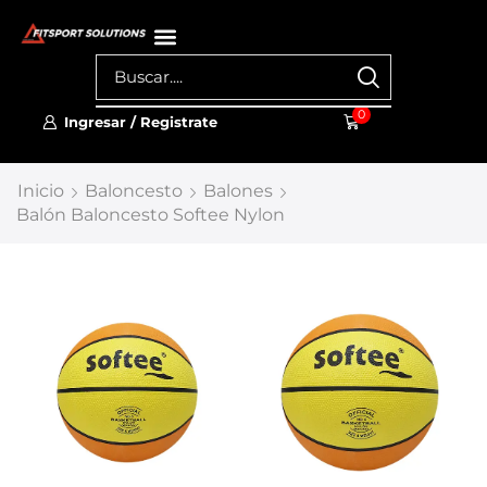
0
Ingresar / Registrate
Inicio
Baloncesto
Balones
Balón Baloncesto Softee Nylon