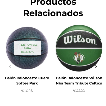
Productos
Relacionados
DISPONIBLE
PARA
RESERVA
Balón Baloncesto Cuero
Balón Baloncesto Wilson
Softee Park
Nba Team Tribute Celtics
€
12.48
€
23.55