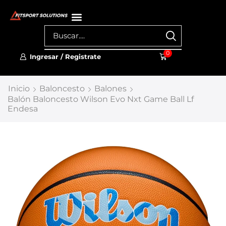
0
Ingresar / Registrate
Inicio
Baloncesto
Balones
Balón Baloncesto Wilson Evo Nxt Game Ball Lf
Endesa