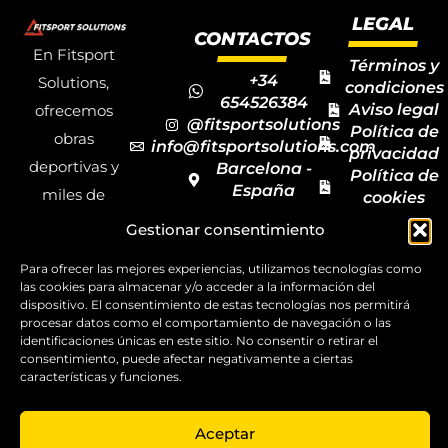
LEGAL
CONTACTOS
En Fitsport
Términos y
+34
Solutions,
condiciones
654526384
Aviso legal
ofrecemos
@fitsportsolutions
Política de
obras
info@fitsportsolutions.com
privacidad
deportivas y
Barcelona -
Política de
España
miles de
cookies
Formulario
Accesibilida
productos y
Gestionar consentimiento
de contacto
Mapa del
materiales
sitio
Para ofrecer las mejores experiencias, utilizamos tecnologías como
deportivos
las cookies para almacenar y/o acceder a la información del
para todas las
dispositivo. El consentimiento de estas tecnologías nos permitirá
procesar datos como el comportamiento de navegación o las
disciplinas,
identificaciones únicas en este sitio. No consentir o retirar el
consentimiento, puede afectar negativamente a ciertas
garantizando
características y funciones.
la calidad y el
servicio.
Aceptar