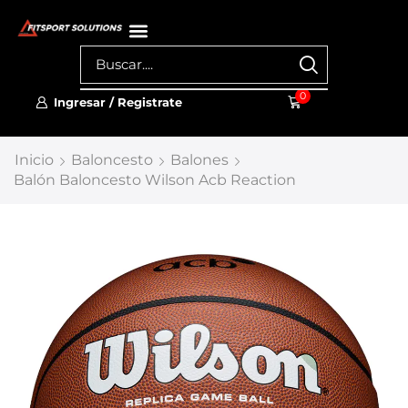
0
Ingresar / Registrate
Inicio
Baloncesto
Balones
Balón Baloncesto Wilson Acb Reaction