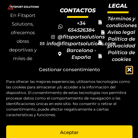
LEGAL
CONTACTOS
En Fitsport
Términos y
+34
Solutions,
condiciones
654526384
Aviso legal
ofrecemos
@fitsportsolutions
Política de
obras
info@fitsportsolutions.com
privacidad
deportivas y
Barcelona -
Política de
España
miles de
cookies
Formulario
Accesibilida
productos y
Gestionar consentimiento
de contacto
Mapa del
materiales
sitio
Para ofrecer las mejores experiencias, utilizamos tecnologías como
deportivos
las cookies para almacenar y/o acceder a la información del
para todas las
dispositivo. El consentimiento de estas tecnologías nos permitirá
procesar datos como el comportamiento de navegación o las
disciplinas,
identificaciones únicas en este sitio. No consentir o retirar el
consentimiento, puede afectar negativamente a ciertas
garantizando
características y funciones.
la calidad y el
servicio.
Aceptar