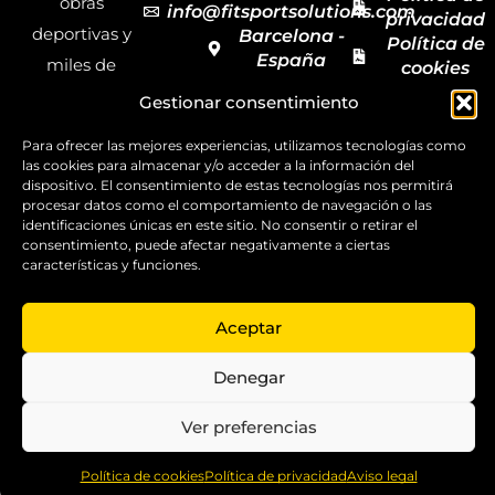
obras
info@fitsportsolutions.com
privacidad
deportivas y
Barcelona -
Política de
España
miles de
cookies
Formulario
Accesibilida
productos y
Gestionar consentimiento
de contacto
Mapa del
materiales
sitio
Para ofrecer las mejores experiencias, utilizamos tecnologías como
deportivos
las cookies para almacenar y/o acceder a la información del
dispositivo. El consentimiento de estas tecnologías nos permitirá
para todas las
procesar datos como el comportamiento de navegación o las
disciplinas,
identificaciones únicas en este sitio. No consentir o retirar el
consentimiento, puede afectar negativamente a ciertas
garantizando
características y funciones.
la calidad y el
servicio.
Aceptar
Copyright ©
2025
Denegar
FitSport
Solutions
Ver preferencias
0
Política de cookies
Política de privacidad
Aviso legal
Home
Shop
Compare
More