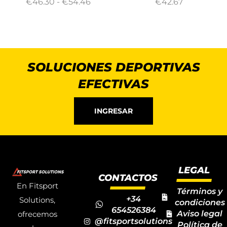
€
46.30
-
€
54.46
€
42.67
SOLUCIONES DEPORTIVAS
EFECTIVAS
INGRESAR
LEGAL
CONTACTOS
En Fitsport
Términos y
+34
Solutions,
condiciones
654526384
Aviso legal
ofrecemos
@fitsportsolutions
Política de