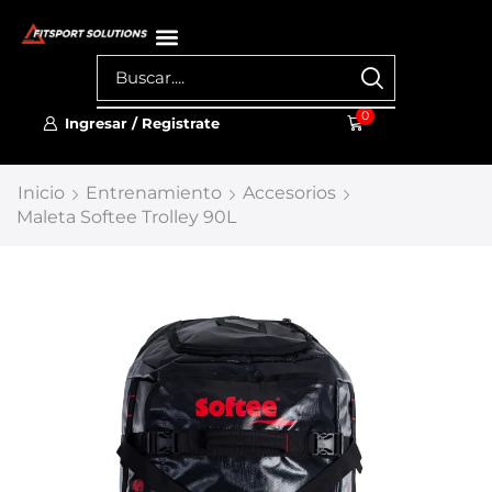
0
Ingresar / Registrate
Inicio
Entrenamiento
Accesorios
Maleta Softee Trolley 90L