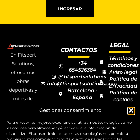
INGRESAR
LEGAL
CONTACTOS
En Fitsport
Términos y
+34
Solutions,
condiciones
654526384
Aviso legal
ofrecemos
@fitsportsolutions
Política de
obras
info@fitsportsolutions.com
privacidad
deportivas y
Barcelona -
Política de
España
miles de
cookies
Formulario
Accesibilida
productos y
Gestionar consentimiento
de contacto
Mapa del
materiales
sitio
Para ofrecer las mejores experiencias, utilizamos tecnologías como
deportivos
las cookies para almacenar y/o acceder a la información del
para todas las
dispositivo. El consentimiento de estas tecnologías nos permitirá
procesar datos como el comportamiento de navegación o las