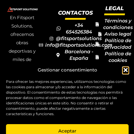
LEGAL
CONTACTOS
En Fitsport
Términos y
+34
Solutions,
condiciones
654526384
Aviso legal
ofrecemos
@fitsportsolutions
Política de
obras
info@fitsportsolutions.com
privacidad
deportivas y
Barcelona -
Política de
España
miles de
cookies
Formulario
Accesibilida
productos y
Gestionar consentimiento
de contacto
Mapa del
materiales
sitio
Para ofrecer las mejores experiencias, utilizamos tecnologías como
deportivos
las cookies para almacenar y/o acceder a la información del
para todas las
dispositivo. El consentimiento de estas tecnologías nos permitirá
procesar datos como el comportamiento de navegación o las
disciplinas,
identificaciones únicas en este sitio. No consentir o retirar el
consentimiento, puede afectar negativamente a ciertas
garantizando
características y funciones.
la calidad y el
servicio.
Aceptar