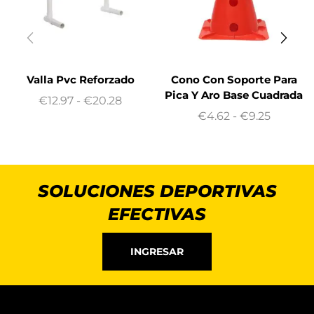
Valla Pvc Reforzado
Cono Con Soporte Para
Pica Y Aro Base Cuadrada
€
12.97
-
€
20.28
€
4.62
-
€
9.25
SOLUCIONES DEPORTIVAS
EFECTIVAS
INGRESAR