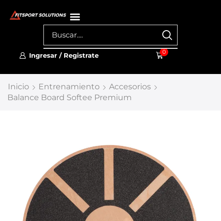
0
Ingresar / Registrate
Inicio
Entrenamiento
Accesorios
Balance Board Softee Premium