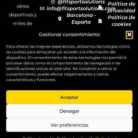
@fitsportsolutions
Política de
obras
info@fitsportsolutions.com
privacidad
deportivas y
Barcelona -
Política de
España
miles de
cookies
Formulario
Accesibilida
productos y
Gestionar consentimiento
de contacto
Mapa del
materiales
sitio
Para ofrecer las mejores experiencias, utilizamos tecnologías como
deportivos
las cookies para almacenar y/o acceder a la información del
para todas las
dispositivo. El consentimiento de estas tecnologías nos permitirá
procesar datos como el comportamiento de navegación o las
disciplinas,
identificaciones únicas en este sitio. No consentir o retirar el
consentimiento, puede afectar negativamente a ciertas
garantizando
características y funciones.
la calidad y el
servicio.
Aceptar
Copyright ©
2025
Denegar
FitSport
Solutions
Ver preferencias
0