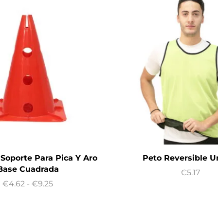
Soporte Para Pica Y Aro
Peto Reversible U
Base Cuadrada
€
5.17
€
4.62
-
€
9.25