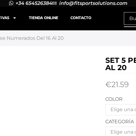
+34 654526384
info@fitsportsolutions.com
TIVAS
TIENDA ONLINE
CONTACTO
tee Numerados Del 16 Al 20
SET 5 
AL 20
€
21.59
COLOR
CATEGORÍA