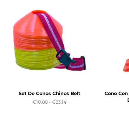
Set De Conos Chinos Belt
Cono Con 
€
10.88
-
€
23.14