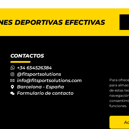
NES DEPORTIVAS EFECTIVAS
CONTACTOS
+34 654526384
@fitsportsolutions
Para ofrece
info@fitsportsolutions.com
para almace
Barcelona - España
de estas t
Formulario de contacto
navegación 
consentimie
funciones.
A