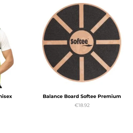
nisex
Balance Board Softee Premium
€
18.92