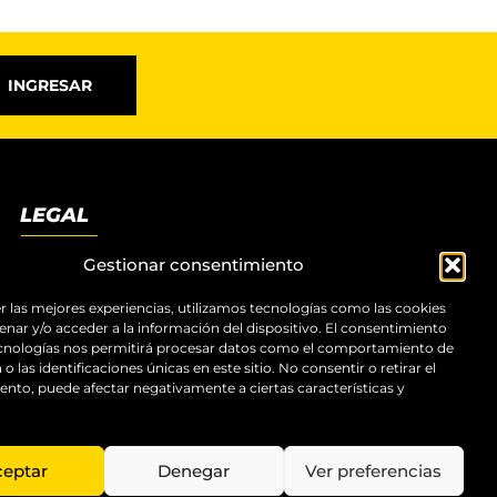
INGRESAR
LEGAL
Términos y condiciones
Gestionar consentimiento
Aviso legal
r las mejores experiencias, utilizamos tecnologías como las cookies
Política de privacidad
nar y/o acceder a la información del dispositivo. El consentimiento
Política de cookies
ecnologías nos permitirá procesar datos como el comportamiento de
Accesibilidad
o las identificaciones únicas en este sitio. No consentir o retirar el
Mapa del sitio
nto, puede afectar negativamente a ciertas características y
ceptar
Denegar
Ver preferencias