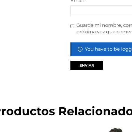
Email
*
Guarda mi nombre, corr
próxima vez que comen
You have to be logg
roductos Relacionad