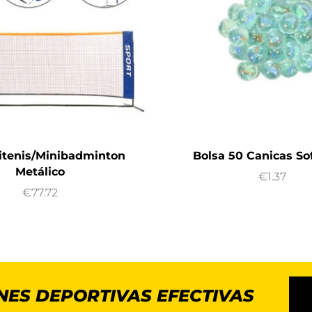
itenis/Minibadminton
Bolsa 50 Canicas Sof
Metálico
€
1.37
€
77.72
NES DEPORTIVAS EFECTIVAS