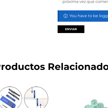
próxima vez que comen
You have to be logg
roductos Relacionad