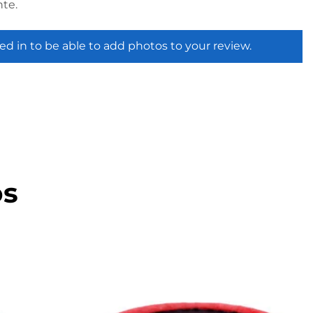
te.
ed in to be able to add photos to your review.
os