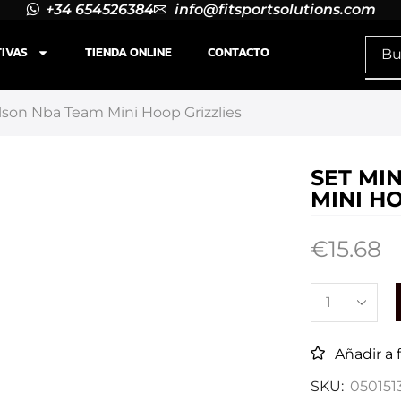
+34 654526384
info@fitsportsolutions.com
TIVAS
TIENDA ONLINE
CONTACTO
lson Nba Team Mini Hoop Grizzlies
SET MI
MINI H
€
15.68
Añadir a 
SKU:
050151