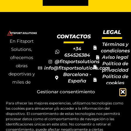
LEGAL
CONTACTOS
En Fitsport
Términos y
+34
Solutions,
condiciones
654526384
Aviso legal
ofrecemos
@fitsportsolutions
Política de
obras
info@fitsportsolutions.com
privacidad
deportivas y
Barcelona -
Política de
España
miles de
cookies
Formulario
Accesibilida
productos y
Gestionar consentimiento
de contacto
Mapa del
materiales
sitio
Para ofrecer las mejores experiencias, utilizamos tecnologías como
deportivos
las cookies para almacenar y/o acceder a la información del
dispositivo. El consentimiento de estas tecnologías nos permitirá
para todas las
procesar datos como el comportamiento de navegación o las
disciplinas,
identificaciones únicas en este sitio. No consentir o retirar el
consentimiento, puede afectar negativamente a ciertas