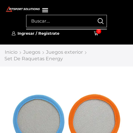
0
Ingresar / Registrate
Inicio
Juegos
Juegos exterior
Set De Raquetas Energy