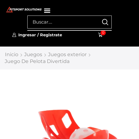
0
Ingresar / Registrate
Inicio
Juegos
Juegos exterior
Juego De Pelota Divertida