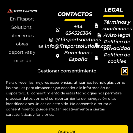
LEGAL
CONTACTOS
En Fitsport
Términos y
+34
Solutions,
condiciones
654526384
Aviso legal
ofrecemos
@fitsportsolutions
Política de
obras
info@fitsportsolutions.com
privacidad
deportivas y
Barcelona -
Política de
España
miles de
cookies
Formulario
Accesibilida
productos y
Gestionar consentimiento
de contacto
Mapa del
materiales
sitio
Para ofrecer las mejores experiencias, utilizamos tecnologías como
deportivos
las cookies para almacenar y/o acceder a la información del
para todas las
dispositivo. El consentimiento de estas tecnologías nos permitirá
procesar datos como el comportamiento de navegación o las
disciplinas,
identificaciones únicas en este sitio. No consentir o retirar el
consentimiento, puede afectar negativamente a ciertas
garantizando
características y funciones.
la calidad y el
servicio.
Aceptar