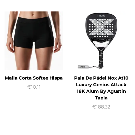
Malla Corta Softee Hispa
Pala De Pádel Nox At10
Luxury Genius Attack
€
10.11
18K Alum By Agustin
Tapia
€
188.32