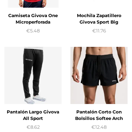
Camiseta Givova One
Mochila Zapatillero
Microperforada
Givova Sport Big
€
5.48
€
11.76
Pantalón Largo Givova
Pantalón Corto Con
All Sport
Bolsillos Softee Arch
€
8.62
€
12.48