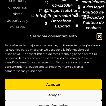
+34
Solutions,
condiciones
654526384
Aviso legal
ofrecemos
@fitsportsolutions
Política de
obras
info@fitsportsolutions.com
privacidad
deportivas y
Barcelona -
Política de
España
miles de
cookies
Formulario
Accesibilida
productos y
Gestionar consentimiento
de contacto
Mapa del
materiales
sitio
Para ofrecer las mejores experiencias, utilizamos tecnologías como
deportivos
las cookies para almacenar y/o acceder a la información del
para todas las
dispositivo. El consentimiento de estas tecnologías nos permitirá
procesar datos como el comportamiento de navegación o las
disciplinas,
identificaciones únicas en este sitio. No consentir o retirar el
garantizando
consentimiento, puede afectar negativamente a ciertas
características y funciones.
la calidad y el
servicio.
Aceptar
Copyright ©
2025
Denegar
FitSport
Solutions
Ver preferencias