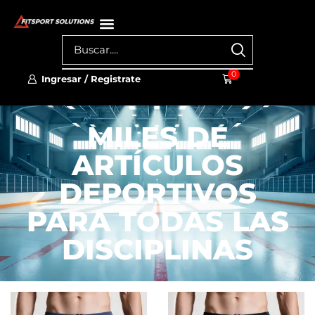
0
Ingresar / Registrate
MILES DE
ARTÍCULOS
DEPORTIVOS
PARA TODAS LAS
DISCIPLINAS