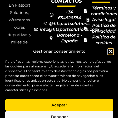
CONTACTOS
En Fitsport
Términos y
+34
Solutions,
condiciones
654526384
Aviso legal
ofrecemos
@fitsportsolutions
Política de
obras
info@fitsportsolutions.com
privacidad
deportivas y
Barcelona -
Política de
España
miles de
cookies
Formulario
Accesibilida
productos y
Gestionar consentimiento
de contacto
Mapa del
materiales
sitio
Para ofrecer las mejores experiencias, utilizamos tecnologías como
deportivos
las cookies para almacenar y/o acceder a la información del
para todas las
dispositivo. El consentimiento de estas tecnologías nos permitirá
procesar datos como el comportamiento de navegación o las
disciplinas,
identificaciones únicas en este sitio. No consentir o retirar el
consentimiento, puede afectar negativamente a ciertas
garantizando
características y funciones.
la calidad y el
servicio.
Aceptar
Copyright ©
2025
Denegar