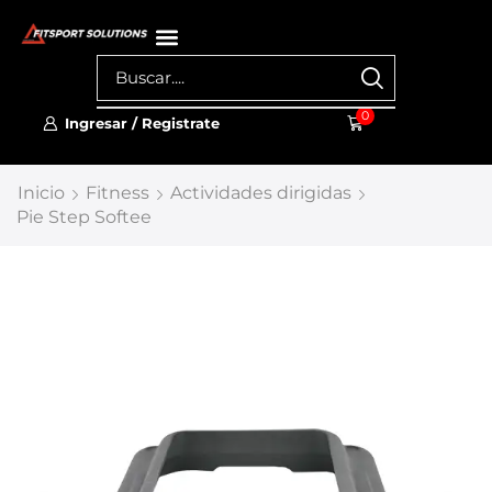
0
Ingresar / Registrate
Inicio
Fitness
Actividades dirigidas
Pie Step Softee