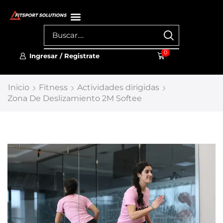
0
Ingresar / Registrate
Inicio
Fitness
Actividades dirigidas
Zona De Deslizamiento 2M Softee