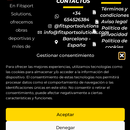
CONTACTOS
En Fitsport
Términos y
+34
Solutions,
condiciones
654526384
Aviso legal
ofrecemos
@fitsportsolutions
Política de
obras
info@fitsportsolutions.com
privacidad
deportivas y
Barcelona -
Política de
España
miles de
cookies
Formulario
Accesibilida
productos y
Gestionar consentimiento
de contacto
Mapa del
materiales
sitio
Para ofrecer las mejores experiencias, utilizamos tecnologías como
deportivos
las cookies para almacenar y/o acceder a la información del
dispositivo. El consentimiento de estas tecnologías nos permitirá
para todas las
procesar datos como el comportamiento de navegación o las
disciplinas,
identificaciones únicas en este sitio. No consentir o retirar el
consentimiento, puede afectar negativamente a ciertas
garantizando
características y funciones.
la calidad y el
servicio.
Aceptar
Copyright ©
Denegar
2025