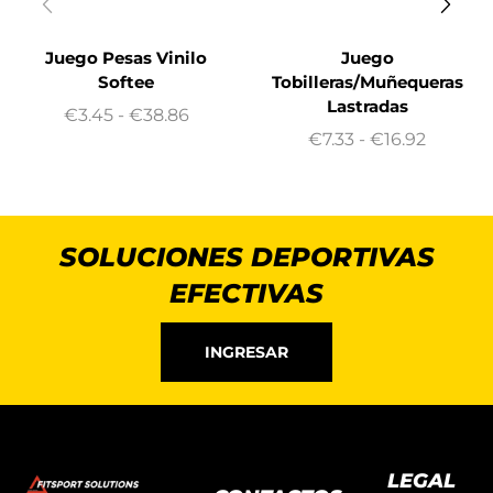
Juego Pesas Vinilo
Juego
Softee
Tobilleras/Muñequeras
Lastradas
€
3.45
-
€
38.86
€
7.33
-
€
16.92
SOLUCIONES DEPORTIVAS
EFECTIVAS
INGRESAR
LEGAL