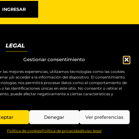
INGRESAR
LEGAL
Términos y condiciones
Gestionar consentimiento
Aviso legal
r las mejores experiencias, utilizamos tecnologías como las cookies
Política de privacidad
nar y/o acceder a la información del dispositivo. El consentimiento
Política de cookies
ecnologías nos permitirá procesar datos como el comportamiento de
Accesibilidad
o las identificaciones únicas en este sitio. No consentir o retirar el
Mapa del sitio
nto, puede afectar negativamente a ciertas características y
ceptar
Denegar
Ver preferencias
Política de cookies
Política de privacidad
Aviso legal