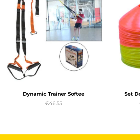
Dynamic Trainer Softee
Set D
€
46.55