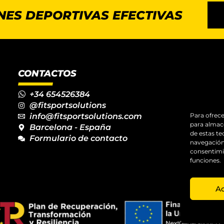
NES DEPORTIVAS EFECTIVAS
CONTACTOS
+34 654526384
@fitsportsolutions
Para ofrece
info@fitsportsolutions.com
para almace
Barcelona - España
de estas t
Formulario de contacto
navegación 
consentimie
funciones.
A