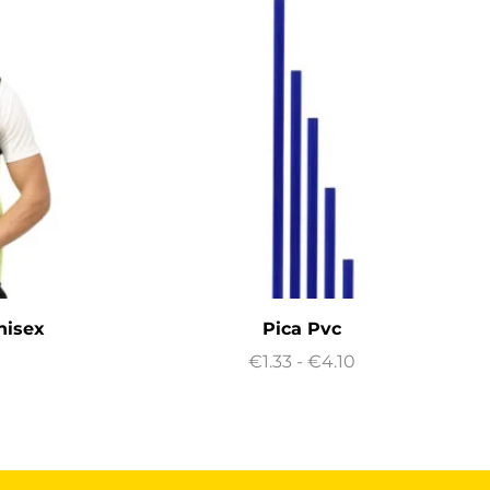
nisex
Pica Pvc
€
1.33
-
€
4.10