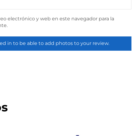
eo electrónico y web en este navegador para la
te.
ed in to be able to add photos to your review.
os