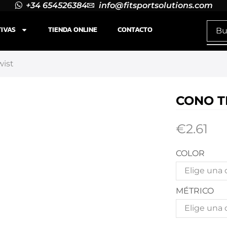
+34 654526384
info@fitsportsolutions.com
TIVAS
TIENDA ONLINE
CONTACTO
wist
CONO T
€
2.61
COLOR
MÉTRICO