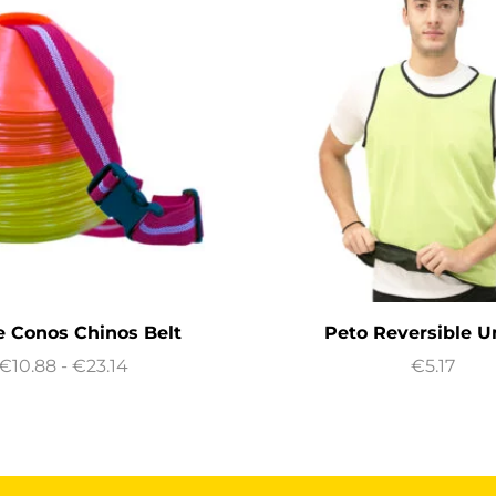
e Conos Chinos Belt
Peto Reversible U
€
10.88
-
€
23.14
€
5.17