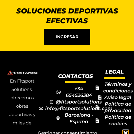
SOLUCIONES DEPORTIVAS
EFECTIVAS
INGRESAR
LEGAL
CONTACTOS
En Fitsport
Términos y
+34
Solutions,
condiciones
654526384
Aviso legal
ofrecemos
@fitsportsolutions
Política de
obras
info@fitsportsolutions.com
privacidad
deportivas y
Barcelona -
Política de
España
miles de
cookies
Formulario
Accesibilida
productos y
Gestionar consentimiento