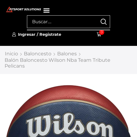
0
Ingresar / Registrate
Inicio
Baloncesto
Balones
Balón Baloncesto Wilson Nba Team Tribute
Pelicans