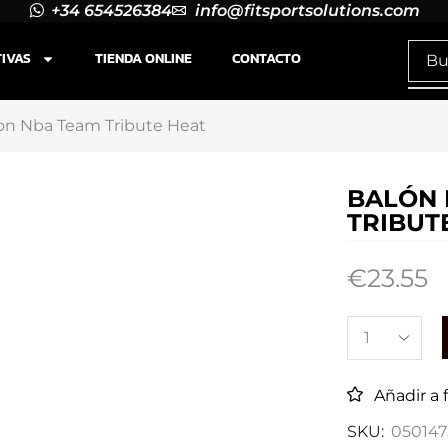
+34 654526384
info@fitsportsolutions.com
TIVAS
TIENDA ONLINE
CONTACTO
on Nba Team Tribute Heat
BALÓN 
TRIBUT
€
23.55
Añadir a 
SKU:
050147