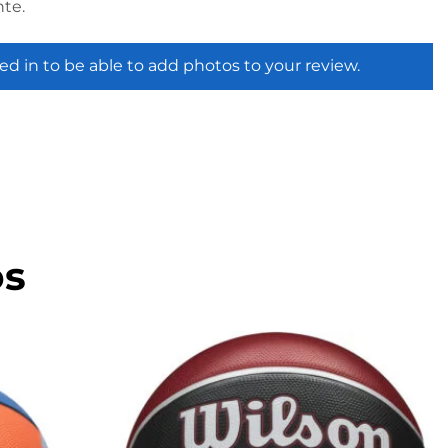
te.
ed in to be able to add photos to your review.
os