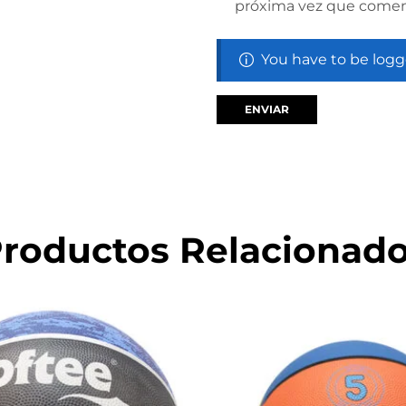
próxima vez que comen
You have to be logg
roductos Relacionad