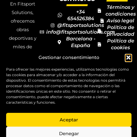
En Fitsport
Términos y
+34
Solutions,
condiciones
654526384
Aviso legal
ofrecemos
@fitsportsolutions
Política de
obras
info@fitsportsolutions.com
privacidad
deportivas y
Barcelona -
Política de
España
miles de
cookies
Formulario
Accesibilida
productos y
Gestionar consentimiento
de contacto
Mapa del
materiales
sitio
Para ofrecer las mejores experiencias, utilizamos tecnologías como
deportivos
las cookies para almacenar y/o acceder a la información del
para todas las
dispositivo. El consentimiento de estas tecnologías nos permitirá
procesar datos como el comportamiento de navegación o las
disciplinas,
identificaciones únicas en este sitio. No consentir o retirar el
consentimiento, puede afectar negativamente a ciertas
garantizando
características y funciones.
la calidad y el
servicio.
Aceptar
Copyright ©
2025
Denegar