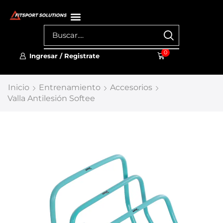
0
Ingresar / Registrate
Inicio
Entrenamiento
Accesorios
Valla Antilesión Softee