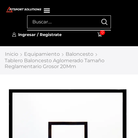
0
Ingresar / Registrate
Inicio
Equipamiento
Baloncesto
Tablero Baloncesto Aglomerado Tamaño
Reglamentario Grosor 20Mm