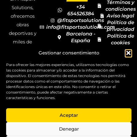
Términos y
+34
Solutions,
condiciones
654526384
Aviso legal
ofrecemos
@fitsportsolutions
Política de
obras
info@fitsportsolutions.com
privacidad
deportivas y
Barcelona -
Política de
España
miles de
cookies
Formulario
Accesibilida
productos y
Gestionar consentimiento
de contacto
Mapa del
materiales
sitio
Para ofrecer las mejores experiencias, utilizamos tecnologías como
deportivos
las cookies para almacenar y/o acceder a la información del
para todas las
dispositivo. El consentimiento de estas tecnologías nos permitirá
procesar datos como el comportamiento de navegación o las
disciplinas,
identificaciones únicas en este sitio. No consentir o retirar el
consentimiento, puede afectar negativamente a ciertas
garantizando
características y funciones.
la calidad y el
servicio.
Aceptar
Copyright ©
2025
Denegar
FitSport