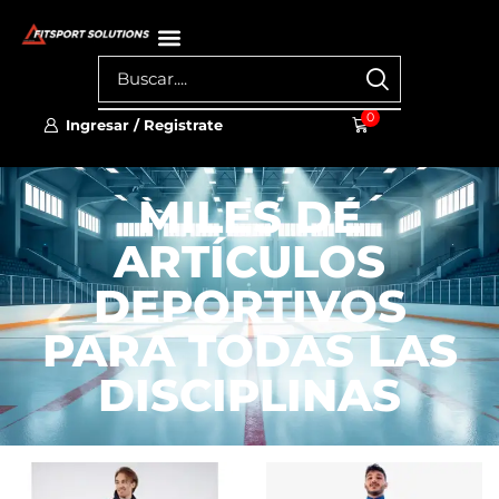
0
Ingresar / Registrate
MILES DE
ARTÍCULOS
DEPORTIVOS
PARA TODAS LAS
DISCIPLINAS