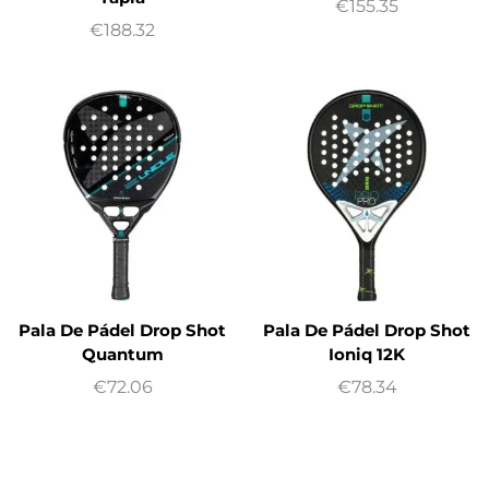
€
155.35
€
188.32
Pala De Pádel Drop Shot
Pala De Pádel Drop Shot
Quantum
Ioniq 12K
€
72.06
€
78.34