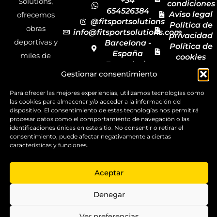
+34
Solutions,
condiciones
654526384
Aviso legal
ofrecemos
@fitsportsolutions
Política de
obras
info@fitsportsolutions.com
privacidad
deportivas y
Barcelona -
Política de
España
miles de
cookies
Formulario
Accesibilida
productos y
Gestionar consentimiento
de contacto
Mapa del
materiales
sitio
Para ofrecer las mejores experiencias, utilizamos tecnologías como
deportivos
las cookies para almacenar y/o acceder a la información del
para todas las
dispositivo. El consentimiento de estas tecnologías nos permitirá
procesar datos como el comportamiento de navegación o las
disciplinas,
identificaciones únicas en este sitio. No consentir o retirar el
garantizando
consentimiento, puede afectar negativamente a ciertas
características y funciones.
la calidad y el
servicio.
Aceptar
Copyright ©
2025
Denegar
FitSport
Solutions
Ver preferencias