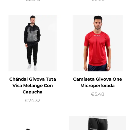
Chándal Givova Tuta
Camiseta Givova One
Visa Melange Con
Microperforada
Capucha
€
5.48
€
24.32