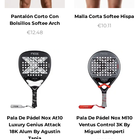
Pantalón Corto Con
Malla Corta Softee Hispa
Bolsillos Softee Arch
€
10.11
€
12.48
Pala De Pádel Nox At10
Pala De Pádel Nox Ml10
Luxury Genius Attack
Ventus Control 3K By
18K Alum By Agustin
Miguel Lamperti
Tapia