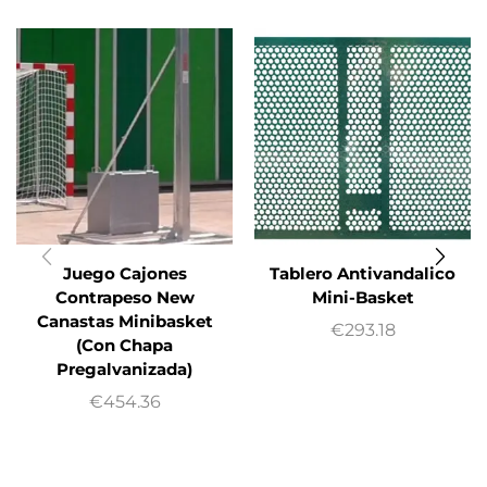
Juego Cajones
Tablero Antivandalico
Contrapeso New
Mini-Basket
Canastas Minibasket
€
293.18
(Con Chapa
Pregalvanizada)
€
454.36