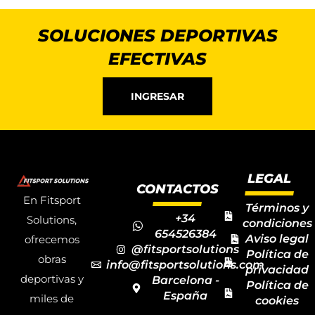
SOLUCIONES DEPORTIVAS
EFECTIVAS
INGRESAR
LEGAL
CONTACTOS
En Fitsport
Términos y
+34
Solutions,
condiciones
654526384
Aviso legal
ofrecemos
@fitsportsolutions
Política de
obras
info@fitsportsolutions.com
privacidad
deportivas y
Barcelona -
Política de
España
miles de
cookies
Formulario