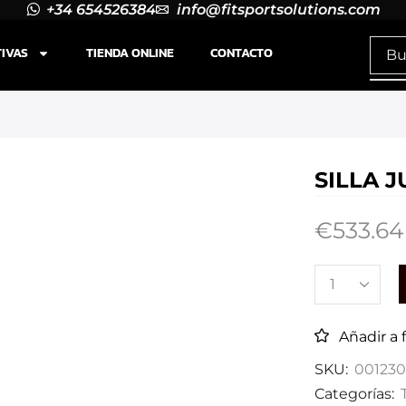
+34 654526384
info@fitsportsolutions.com
TIVAS
TIENDA ONLINE
CONTACTO
SILLA J
€
533.64
Añadir a 
SKU:
001230
Categorías: