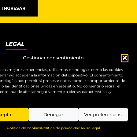
INGRESAR
LEGAL
Términos y condiciones
Gestionar consentimiento
Aviso legal
Política de privacidad
r las mejores experiencias, utilizamos tecnologías como las cookies
nar y/o acceder a la información del dispositivo. El consentimiento
Política de cookies
ecnologías nos permitirá procesar datos como el comportamiento de
Accesibilidad
o las identificaciones únicas en este sitio. No consentir o retirar el
Mapa del sitio
nto, puede afectar negativamente a ciertas características y
ceptar
Denegar
Ver preferencias
Política de cookies
Política de privacidad
Aviso legal