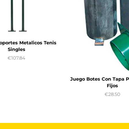
oportes Metalicos Tenis
Singles
€
107.84
Juego Botes Con Tapa P
Fijos
€
28.50