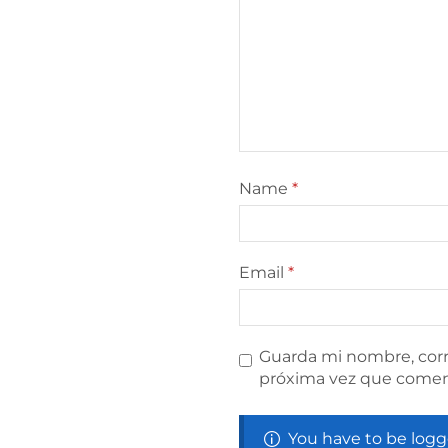
Name
*
Email
*
Guarda mi nombre, corr
próxima vez que comen
You have to be logg