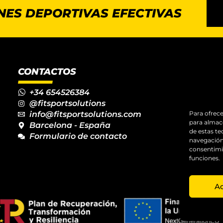
NES DEPORTIVAS EFECTIVAS
CONTACTOS
+34 654526384
@fitsportsolutions
info@fitsportsolutions.com
Para ofrece
para almace
Barcelona - España
de estas t
Formulario de contacto
navegación 
consentimie
funciones.
A