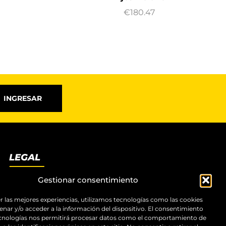
€
180.47
INGRESAR
LEGAL
Términos y condiciones
Gestionar consentimiento
Aviso legal
Política de privacidad
r las mejores experiencias, utilizamos tecnologías como las cookies
nar y/o acceder a la información del dispositivo. El consentimiento
Política de cookies
ecnologías nos permitirá procesar datos como el comportamiento de
Accesibilidad