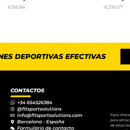
€
156.84
€
296.57
NES DEPORTIVAS EFECTIVAS
CONTACTOS
+34 654526384
@fitsportsolutions
info@fitsportsolutions.com
Para ofrece
para almace
Barcelona - España
de estas t
Formulario de contacto