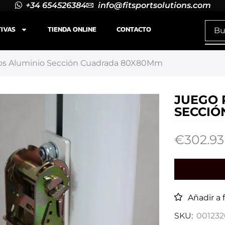
+34 654526384
info@fitsportsolutions.com
TIVAS
TIENDA ONLINE
CONTACTO
ijos Aluminio Sección Cuadrada 80X80Mm
JUEGO 
SECCIÓ
€
302.93
Añadir a 
SKU:
001232