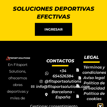
SOLUCIONES DEPORTIVAS
EFECTIVAS
INGRESAR
LEGAL
CONTACTOS
En Fitsport
Términos y
+34
Solutions,
condiciones
654526384
Aviso legal
ofrecemos
@fitsportsolutions
Política de
obras
info@fitsportsolutions.com
privacidad
deportivas y
Barcelona -
Política de
España
miles de
cookies
Formulario
Accesibilida
productos y
Gestionar consentimiento