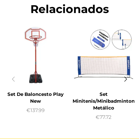
Relacionados
Set De Baloncesto Play
Set
New
Minitenis/Minibadminton
Metálico
€
137.99
€
77.72