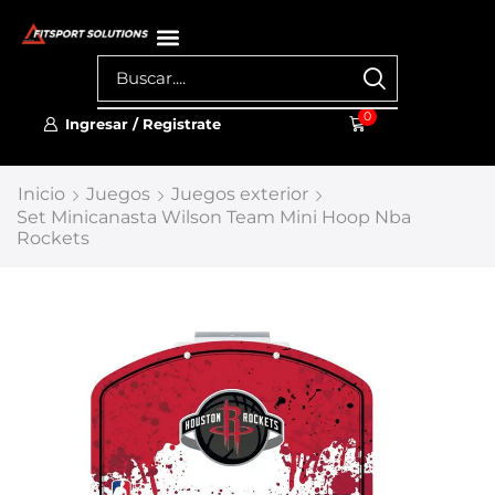
0
Ingresar / Registrate
Inicio
Juegos
Juegos exterior
Set Minicanasta Wilson Team Mini Hoop Nba
Rockets