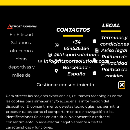
LEGAL
CONTACTOS
En Fitsport
Términos y
+34
Solutions,
condiciones
654526384
Aviso legal
ofrecemos
@fitsportsolutions
Política de
obras
info@fitsportsolutions.com
privacidad
deportivas y
Barcelona -
Política de
España
miles de
cookies
Formulario
Accesibilida
productos y
Gestionar consentimiento
de contacto
Mapa del
materiales
sitio
Para ofrecer las mejores experiencias, utilizamos tecnologías como
deportivos
las cookies para almacenar y/o acceder a la información del
dispositivo. El consentimiento de estas tecnologías nos permitirá
para todas las
procesar datos como el comportamiento de navegación o las
disciplinas,
identificaciones únicas en este sitio. No consentir o retirar el
consentimiento, puede afectar negativamente a ciertas
garantizando
características y funciones.