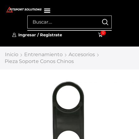
0
Ingresar / Registrate
Inicio
Entrenamiento
Accesorios
Pieza Soporte Conos Chinos